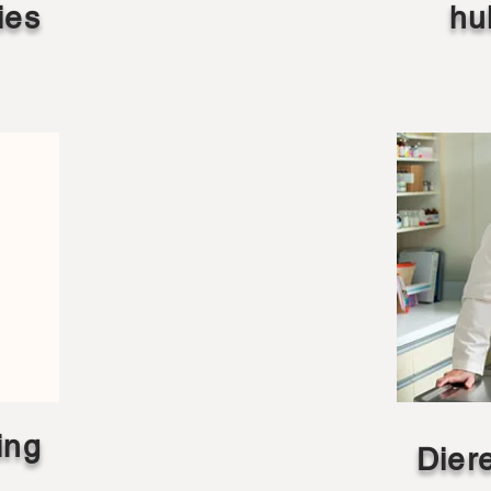
ies
hu
ing
Dier