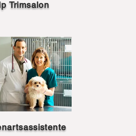
lp Trimsalon
enartsassistente