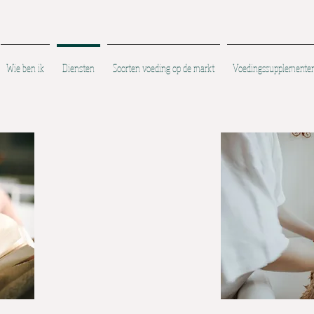
Wie ben ik
Diensten
Soorten voeding op de markt
Voedingssupplementen