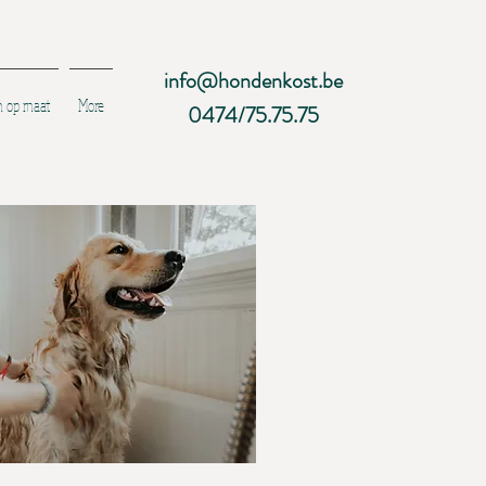
info@hondenkost.be
 op maat
More
0474/75.75.75